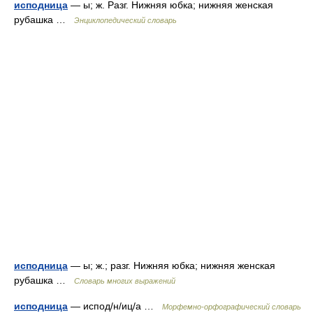
исподница
— ы; ж. Разг. Нижняя юбка; нижняя женская
рубашка …
Энциклопедический словарь
исподница
— ы; ж.; разг. Нижняя юбка; нижняя женская
рубашка …
Словарь многих выражений
исподница
— испод/н/иц/а …
Морфемно-орфографический словарь