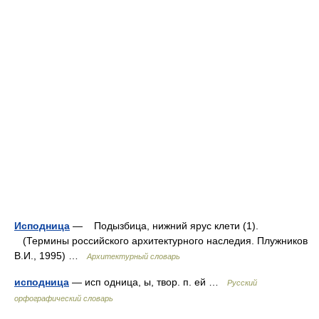
Исподница
— Подызбица, нижний ярус клети (1).
(Термины российского архитектурного наследия. Плужников
В.И., 1995) …
Архитектурный словарь
исподница
— исп одница, ы, твор. п. ей …
Русский
орфографический словарь