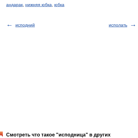
андарак
,
нижняя юбка
,
юбка
исподний
исполать
Смотреть что такое "исподница" в других