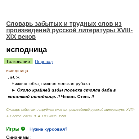
Словарь забытых и трудных слов из
произведений русской литературы ХVIII-
ХIХ веков
исподница
Толкование
Перевод
исподница
,
ы
,
ж.
Нижняя юбка; нижняя женская рубаха.
►
Около крайней избы поселка стояла баба в
короткой исподнице
. // Чехов. Степь //
Словарь забытых и трудных слов из произведений русской литературы ХVIII-
ХIХ веков
.
сост. Л. А. Глинкина
.
1998
.
Игры ⚽
Нужна курсовая?
Синонимы
: