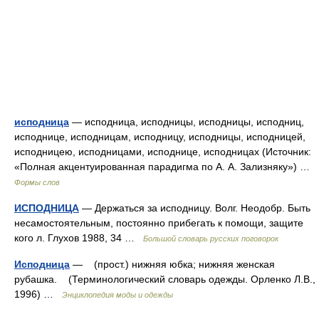
исподница
— исподница, исподницы, исподницы, исподниц,
исподнице, исподницам, исподницу, исподницы, исподницей,
исподницею, исподницами, исподнице, исподницах (Источник:
«Полная акцентуированная парадигма по А. А. Зализняку») …
Формы слов
ИСПОДНИЦА
— Держаться за исподницу. Волг. Неодобр. Быть
несамостоятельным, постоянно прибегать к помощи, защите
кого л. Глухов 1988, 34 …
Большой словарь русских поговорок
Исподница
— (прост.) нижняя юбка; нижняя женская
рубашка. (Терминологический словарь одежды. Орленко Л.В.,
1996) …
Энциклопедия моды и одежды